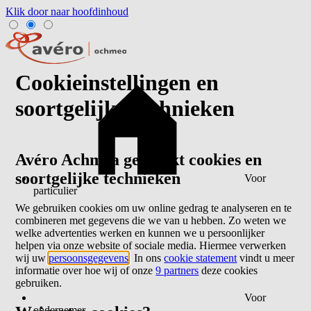
Klik door naar hoofdinhoud
Cookieinstellingen en
soortgelijke technieken
Avéro Achmea gebruikt cookies en
soortgelijke technieken
Voor
particulier
We gebruiken cookies om uw online gedrag te analyseren en te
combineren met gegevens die we van u hebben. Zo weten we
welke advertenties werken en kunnen we u persoonlijker
helpen via onze website of sociale media. Hiermee verwerken
wij uw
persoonsgegevens
. In ons
cookie statement
vindt u meer
informatie over hoe wij of onze
9 partners
deze cookies
gebruiken.
Voor
ondernemer