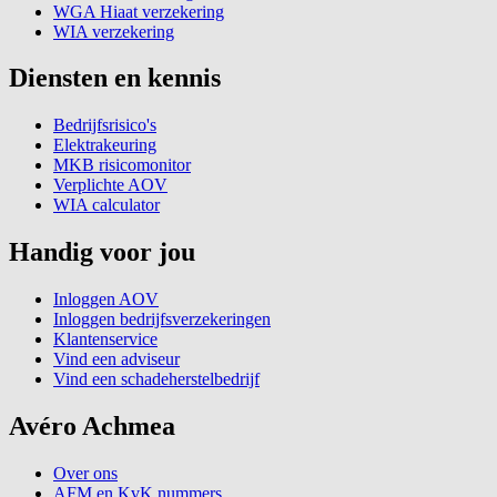
WGA Hiaat verzekering
WIA verzekering
Diensten en kennis
Bedrijfsrisico's
Elektrakeuring
MKB risicomonitor
Verplichte AOV
WIA calculator
Handig voor jou
Inloggen AOV
Inloggen bedrijfsverzekeringen
Klantenservice
Vind een adviseur
Vind een schadeherstelbedrijf
Avéro Achmea
Over ons
AFM en KvK nummers