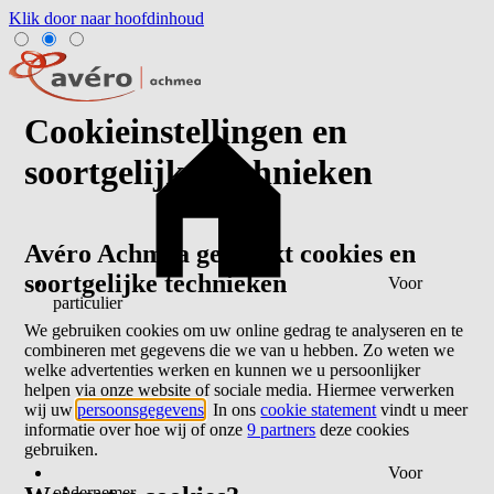
Klik door naar hoofdinhoud
Cookieinstellingen en
soortgelijke technieken
Avéro Achmea gebruikt cookies en
soortgelijke technieken
Voor
particulier
We gebruiken cookies om uw online gedrag te analyseren en te
combineren met gegevens die we van u hebben. Zo weten we
welke advertenties werken en kunnen we u persoonlijker
helpen via onze website of sociale media. Hiermee verwerken
wij uw
persoonsgegevens
. In ons
cookie statement
vindt u meer
informatie over hoe wij of onze
9 partners
deze cookies
gebruiken.
Voor
ondernemer