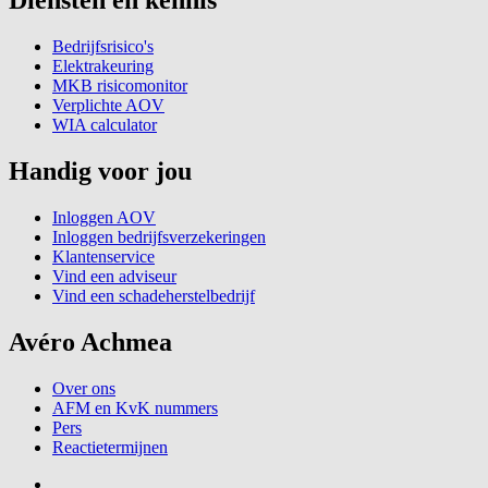
Bedrijfsrisico's
Elektrakeuring
MKB risicomonitor
Verplichte AOV
WIA calculator
Handig voor jou
Inloggen AOV
Inloggen bedrijfsverzekeringen
Klantenservice
Vind een adviseur
Vind een schadeherstelbedrijf
Avéro Achmea
Over ons
AFM en KvK nummers
Pers
Reactietermijnen