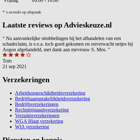
Vrijdag
09:00 - 16:00
* 's avonds op afspraak
Laatste reviews op Advieskeuze.nl
“
Na aanvankelijke strubbelingen bij het afhandelen van een
schadeclaim, is e.e.a. toch goed gekomen en onverwacht netjes bij
Aegon afgehandeld, met dank aan mevrouw S. Mos.
”
Tom
21 sep 2021
Verzekeringen
Arbeidsongeschiktheidsverzekering
Bedrijfsaansprakelijkheidsverzekering
Bedrijfsverzekeringen
Rechtsbijstandsverzekering
Verzuimverzekeringen
WGA Hiaat verzekering
WIA verzekering
Diensten en kennis