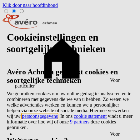
Klik door naar hoofdinhoud
Cookieinstellingen en
soortgelijke technieken
Avéro Achmea gebruikt cookies en
soortgelijke technieken
Voor
particulier
We gebruiken cookies om uw online gedrag te analyseren en te
combineren met gegevens die we van u hebben. Zo weten we
welke advertenties werken en kunnen we u persoonlijker
helpen via onze website of sociale media. Hiermee verwerken
wij uw
persoonsgegevens
. In ons
cookie statement
vindt u meer
informatie over hoe wij of onze
9 partners
deze cookies
gebruiken.
Voor
ondernemer