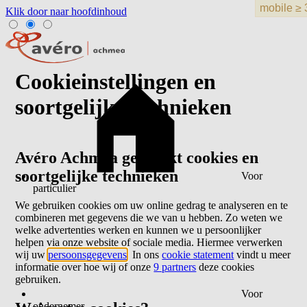
Klik door naar hoofdinhoud
Cookieinstellingen en
soortgelijke technieken
Avéro Achmea gebruikt cookies en
soortgelijke technieken
Voor
particulier
We gebruiken cookies om uw online gedrag te analyseren en te
combineren met gegevens die we van u hebben. Zo weten we
welke advertenties werken en kunnen we u persoonlijker
helpen via onze website of sociale media. Hiermee verwerken
wij uw
persoonsgegevens
. In ons
cookie statement
vindt u meer
informatie over hoe wij of onze
9 partners
deze cookies
gebruiken.
Voor
ondernemer