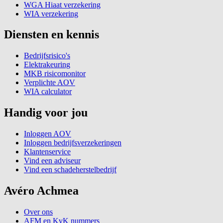
WGA Hiaat verzekering
WIA verzekering
Diensten en kennis
Bedrijfsrisico's
Elektrakeuring
MKB risicomonitor
Verplichte AOV
WIA calculator
Handig voor jou
Inloggen AOV
Inloggen bedrijfsverzekeringen
Klantenservice
Vind een adviseur
Vind een schadeherstelbedrijf
Avéro Achmea
Over ons
AFM en KvK nummers