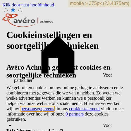
Klik door naar hoofdinhoud
Cookieinstellingen en
soortgelijke technieken
Avéro Achmea gebruikt cookies en
soortgelijke technieken
Voor
particulier
We gebruiken cookies om uw online gedrag te analyseren en te
combineren met gegevens die we van u hebben. Zo weten we
welke advertenties werken en kunnen we u persoonlijker
helpen via onze website of sociale media. Hiermee verwerken
wij uw
persoonsgegevens
. In ons
cookie statement
vindt u meer
informatie over hoe wij of onze
9 partners
deze cookies
gebruiken.
Voor
ondernemer