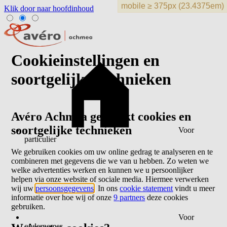
Klik door naar hoofdinhoud
Cookieinstellingen en
soortgelijke technieken
Avéro Achmea gebruikt cookies en
soortgelijke technieken
Voor
particulier
We gebruiken cookies om uw online gedrag te analyseren en te
combineren met gegevens die we van u hebben. Zo weten we
welke advertenties werken en kunnen we u persoonlijker
helpen via onze website of sociale media. Hiermee verwerken
wij uw
persoonsgegevens
. In ons
cookie statement
vindt u meer
informatie over hoe wij of onze
9 partners
deze cookies
gebruiken.
Voor
ondernemer