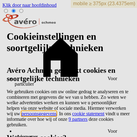
Klik door naar hoofdinhoud
Cookieinstellingen en
soortgelijke technieken
Avéro Achmea gebruikt cookies en
soortgelijke technieken
Voor
particulier
We gebruiken cookies om uw online gedrag te analyseren en te
combineren met gegevens die we van u hebben. Zo weten we
welke advertenties werken en kunnen we u persoonlijker
helpen via onze website of sociale media. Hiermee verwerken
wij uw
persoonsgegevens
. In ons
cookie statement
vindt u meer
informatie over hoe wij of onze
9 partners
deze cookies
gebruiken.
Voor
ondernemer