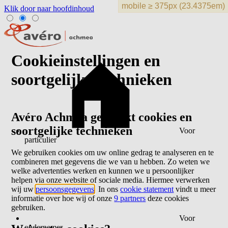
Klik door naar hoofdinhoud
Cookieinstellingen en
soortgelijke technieken
Avéro Achmea gebruikt cookies en
soortgelijke technieken
Voor
particulier
We gebruiken cookies om uw online gedrag te analyseren en te
combineren met gegevens die we van u hebben. Zo weten we
welke advertenties werken en kunnen we u persoonlijker
helpen via onze website of sociale media. Hiermee verwerken
wij uw
persoonsgegevens
. In ons
cookie statement
vindt u meer
informatie over hoe wij of onze
9 partners
deze cookies
gebruiken.
Voor
ondernemer