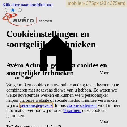
Klik door naar hoofdinhoud
Cookieinstellingen en
soortgelijke technieken
Avéro Achmea gebruikt cookies en
soortgelijke technieken
Voor
particulier
We gebruiken cookies om uw online gedrag te analyseren en te
combineren met gegevens die we van u hebben. Zo weten we
welke advertenties werken en kunnen we u persoonlijker
helpen via onze website of sociale media. Hiermee verwerken
wij uw
persoonsgegevens
. In ons
cookie statement
vindt u meer
informatie over hoe wij of onze
9 partners
deze cookies
gebruiken.
Voor
ondernemer