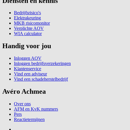
Diensten en kennis
Bedrijfsrisico's
Elektrakeuring
MKB risicomonitor
Verplichte AOV
WIA calculator
Handig voor jou
Inloggen AOV
Inloggen bedrijfsverzekeringen
Klantenservice
Vind een adviseur
Vind een schadeherstelbedrijf
Avéro Achmea
Over ons
AFM en KvK nummers
Pers
Reactietermijnen