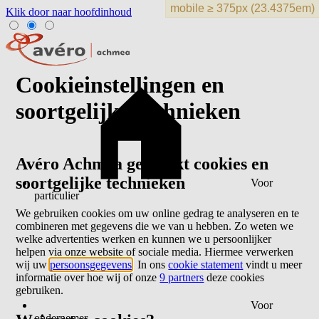
Klik door naar hoofdinhoud
Cookieinstellingen en
soortgelijke technieken
Avéro Achmea gebruikt cookies en
soortgelijke technieken
Voor
particulier
We gebruiken cookies om uw online gedrag te analyseren en te
combineren met gegevens die we van u hebben. Zo weten we
welke advertenties werken en kunnen we u persoonlijker
helpen via onze website of sociale media. Hiermee verwerken
wij uw
persoonsgegevens
. In ons
cookie statement
vindt u meer
informatie over hoe wij of onze
9 partners
deze cookies
gebruiken.
Voor
ondernemer