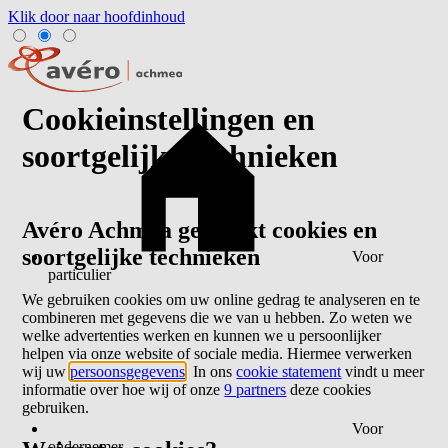
Klik door naar hoofdinhoud
Cookieinstellingen en
soortgelijke technieken
Avéro Achmea gebruikt cookies en
soortgelijke technieken
Voor
particulier
We gebruiken cookies om uw online gedrag te analyseren en te
combineren met gegevens die we van u hebben. Zo weten we
welke advertenties werken en kunnen we u persoonlijker
helpen via onze website of sociale media. Hiermee verwerken
wij uw
persoonsgegevens
. In ons
cookie statement
vindt u meer
informatie over hoe wij of onze
9 partners
deze cookies
gebruiken.
Voor
ondernemer