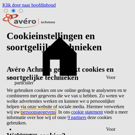
Klik door naar hoofdinhoud
Cookieinstellingen en
soortgelijke technieken
Avéro Achmea gebruikt cookies en
soortgelijke technieken
Voor
particulier
We gebruiken cookies om uw online gedrag te analyseren en te
combineren met gegevens die we van u hebben. Zo weten we
welke advertenties werken en kunnen we u persoonlijker
helpen via onze website of sociale media. Hiermee verwerken
wij uw
persoonsgegevens
. In ons
cookie statement
vindt u meer
informatie over hoe wij of onze
9 partners
deze cookies
gebruiken.
Voor
ondernemer