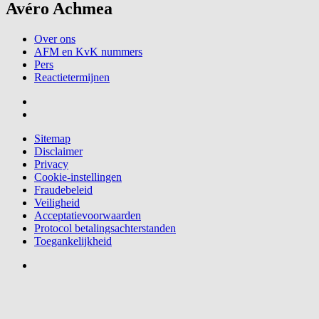
Avéro Achmea
Over ons
AFM en KvK nummers
Pers
Reactietermijnen
Sitemap
Disclaimer
Privacy
Cookie-instellingen
Fraudebeleid
Veiligheid
Acceptatievoorwaarden
Protocol betalingsachterstanden
Toegankelijkheid