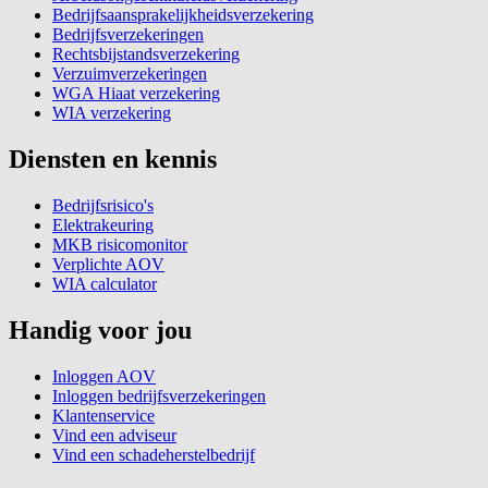
Bedrijfsaansprakelijkheidsverzekering
Bedrijfsverzekeringen
Rechtsbijstandsverzekering
Verzuimverzekeringen
WGA Hiaat verzekering
WIA verzekering
Diensten en kennis
Bedrijfsrisico's
Elektrakeuring
MKB risicomonitor
Verplichte AOV
WIA calculator
Handig voor jou
Inloggen AOV
Inloggen bedrijfsverzekeringen
Klantenservice
Vind een adviseur
Vind een schadeherstelbedrijf