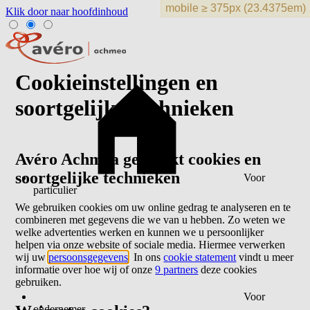
Klik door naar hoofdinhoud
Cookieinstellingen en
soortgelijke technieken
Avéro Achmea gebruikt cookies en
soortgelijke technieken
Voor
particulier
We gebruiken cookies om uw online gedrag te analyseren en te
combineren met gegevens die we van u hebben. Zo weten we
welke advertenties werken en kunnen we u persoonlijker
helpen via onze website of sociale media. Hiermee verwerken
wij uw
persoonsgegevens
. In ons
cookie statement
vindt u meer
informatie over hoe wij of onze
9 partners
deze cookies
gebruiken.
Voor
ondernemer