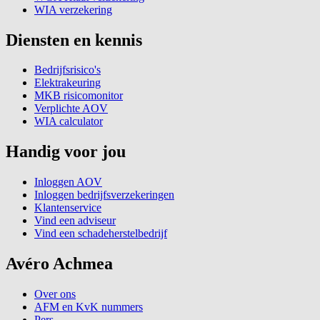
WIA verzekering
Diensten en kennis
Bedrijfsrisico's
Elektrakeuring
MKB risicomonitor
Verplichte AOV
WIA calculator
Handig voor jou
Inloggen AOV
Inloggen bedrijfsverzekeringen
Klantenservice
Vind een adviseur
Vind een schadeherstelbedrijf
Avéro Achmea
Over ons
AFM en KvK nummers
Pers