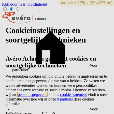
Klik door naar hoofdinhoud
Cookieinstellingen en
soortgelijke technieken
Avéro Achmea gebruikt cookies en
soortgelijke technieken
Voor
particulier
We gebruiken cookies om uw online gedrag te analyseren en te
combineren met gegevens die we van u hebben. Zo weten we
welke advertenties werken en kunnen we u persoonlijker
helpen via onze website of sociale media. Hiermee verwerken
wij uw
persoonsgegevens
. In ons
cookie statement
vindt u meer
informatie over hoe wij of onze
9 partners
deze cookies
gebruiken.
Voor
ondernemer