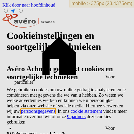
Klik door naar hoofdinhoud
Cookieinstellingen en
soortgelijke technieken
Avéro Achmea gebruikt cookies en
soortgelijke technieken
Voor
particulier
We gebruiken cookies om uw online gedrag te analyseren en te
combineren met gegevens die we van u hebben. Zo weten we
welke advertenties werken en kunnen we u persoonlijker
helpen via onze website of sociale media. Hiermee verwerken
wij uw
persoonsgegevens
. In ons
cookie statement
vindt u meer
informatie over hoe wij of onze
9 partners
deze cookies
gebruiken.
Voor
ondernemer