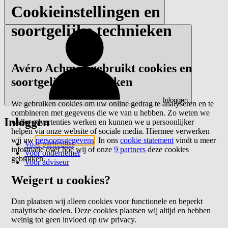
Cookieinstellingen en
soortgelijke technieken
Avéro Achmea gebruikt cookies en
soortgelijke technieken
Inloggen
We gebruiken cookies om uw online gedrag te analyseren en te
combineren met gegevens die we van u hebben. Zo weten we
Inloggen
welke advertenties werken en kunnen we u persoonlijker
helpen via onze website of sociale media. Hiermee verwerken
wij uw
persoonsgegevens
. In ons
cookie statement
vindt u meer
Voor particulier
informatie over hoe wij of onze
9 partners
deze cookies
Voor ondernemer
gebruiken.
Voor adviseur
Weigert u cookies?
Dan plaatsen wij alleen cookies voor functionele en beperkt
analytische doelen. Deze cookies plaatsen wij altijd en hebben
weinig tot geen invloed op uw privacy.