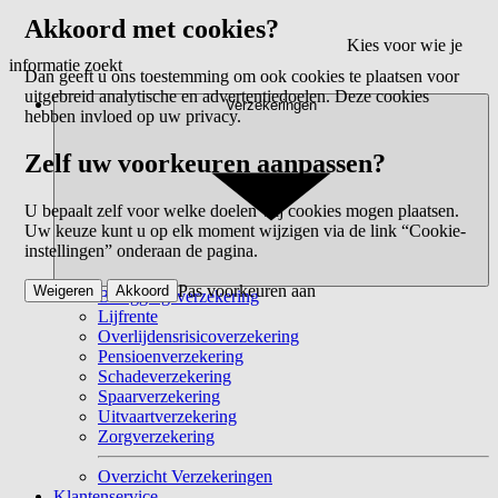
Akkoord met cookies?
Kies voor wie je
informatie zoekt
Dan geeft u ons toestemming om ook cookies te plaatsen voor
uitgebreid analytische en advertentiedoelen. Deze cookies
Verzekeringen
hebben invloed op uw privacy.
Zelf uw voorkeuren aanpassen?
U bepaalt zelf voor welke doelen wij cookies mogen plaatsen.
Uw keuze kunt u op elk moment wijzigen via de link “Cookie-
instellingen” onderaan de pagina.
Pas voorkeuren aan
Weigeren
Akkoord
Beleggingsverzekering
Lijfrente
Overlijdensrisicoverzekering
Pensioenverzekering
Schadeverzekering
Spaarverzekering
Uitvaartverzekering
Zorgverzekering
Overzicht Verzekeringen
Klantenservice