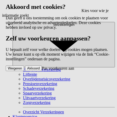
Akkoord met cookies?
Kies voor wie je
informatie zoekt
Dan geeft u ons toestemming om ook cookies te plaatsen voor
uitgebreid analytische en advertentiedoelen. Deze cookies
Verzekeringen
hebben invloed op uw privacy.
Zelf uw voorkeuren aanpassen?
U bepaalt zelf voor welke doelen wij cookies mogen plaatsen.
Uw keuze kunt u op elk moment wijzigen via de link “Cookie-
instellingen” onderaan de pagina.
Pas voorkeuren aan
Weigeren
Akkoord
Beleggingsverzekering
Lijfrente
Overlijdensrisicoverzekering
Pensioenverzekering
Schadeverzekering
Spaarverzekering
Uitvaartverzekering
Zorgverzekering
Overzicht Verzekeringen
Klantenservice