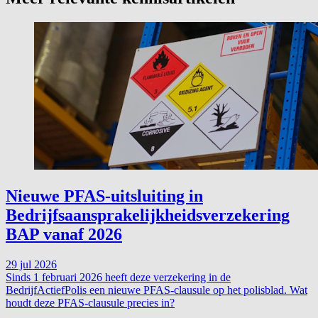
Nieuwe PFAS-uitsluiting in
Bedrijfsaansprakelijkheidsverzekering
BAP vanaf 2026
29 jul 2026
Sinds 1 februari 2026 heeft deze verzekering in de
BedrijfActiefPolis een nieuwe PFAS-clausule op het polisblad. Wat
houdt deze PFAS-clausule precies in?