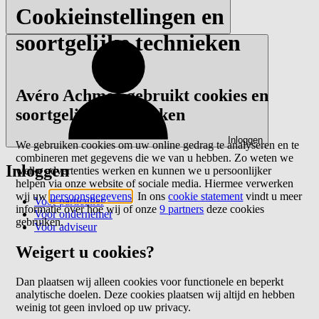
Cookieinstellingen en
soortgelijke technieken
Avéro Achmea gebruikt cookies en
soortgelijke technieken
Inloggen
We gebruiken cookies om uw online gedrag te analyseren en te
combineren met gegevens die we van u hebben. Zo weten we
Inloggen
welke advertenties werken en kunnen we u persoonlijker
helpen via onze website of sociale media. Hiermee verwerken
wij uw
persoonsgegevens
. In ons
cookie statement
vindt u meer
Voor particulier
informatie over hoe wij of onze
9 partners
deze cookies
Voor ondernemer
gebruiken.
Voor adviseur
Weigert u cookies?
Dan plaatsen wij alleen cookies voor functionele en beperkt
analytische doelen. Deze cookies plaatsen wij altijd en hebben
weinig tot geen invloed op uw privacy.