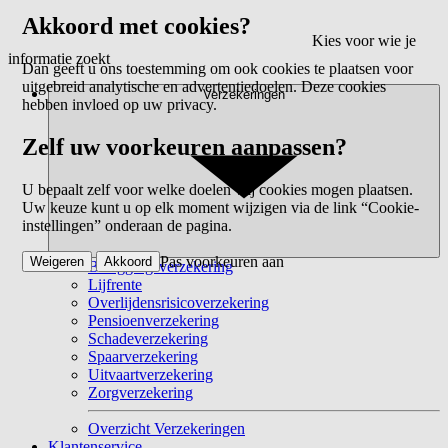
Akkoord met cookies?
Kies voor wie je
informatie zoekt
Dan geeft u ons toestemming om ook cookies te plaatsen voor
uitgebreid analytische en advertentiedoelen. Deze cookies
Verzekeringen
hebben invloed op uw privacy.
Zelf uw voorkeuren aanpassen?
U bepaalt zelf voor welke doelen wij cookies mogen plaatsen.
Uw keuze kunt u op elk moment wijzigen via de link “Cookie-
instellingen” onderaan de pagina.
Pas voorkeuren aan
Weigeren
Akkoord
Beleggingsverzekering
Lijfrente
Overlijdensrisicoverzekering
Pensioenverzekering
Schadeverzekering
Spaarverzekering
Uitvaartverzekering
Zorgverzekering
Overzicht Verzekeringen
Klantenservice