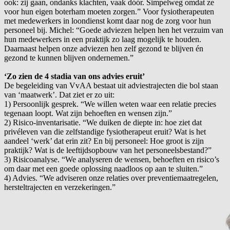
ook: zij gaan, ondanks klachten, vaak dóór. Simpelweg omdat ze
voor hun eigen boterham moeten zorgen.” Voor fysiotherapeuten
met medewerkers in loondienst komt daar nog de zorg voor hun
personeel bij. Michel: “Goede adviezen helpen hen het verzuim van
hun medewerkers in een praktijk zo laag mogelijk te houden.
Daarnaast helpen onze adviezen hen zelf gezond te blijven én
gezond te kunnen blijven ondernemen.”
‘Zo zien de 4 stadia van ons advies eruit’
De begeleiding van VvAA bestaat uit adviestrajecten die bol staan
van ‘maatwerk’. Dat ziet er zo uit:
1)
Persoonlijk gesprek. “We willen weten waar een relatie precies
tegenaan loopt. Wat zijn behoeften en wensen zijn.”
2)
Risico-inventarisatie. “We duiken de diepte in: hoe ziet dat
privéleven van die zelfstandige fysiotherapeut eruit? Wat is het
aandeel ‘werk’ dat erin zit? En bij personeel: Hoe groot is zijn
praktijk? Wat is de leeftijdsopbouw van het personeelsbestand?”
3)
Risicoanalyse. “We analyseren de wensen, behoeften en risico’s
om daar met een goede oplossing naadloos op aan te sluiten.”
4)
Advies. “We adviseren onze relaties over preventiemaatregelen,
hersteltrajecten en verzekeringen.”