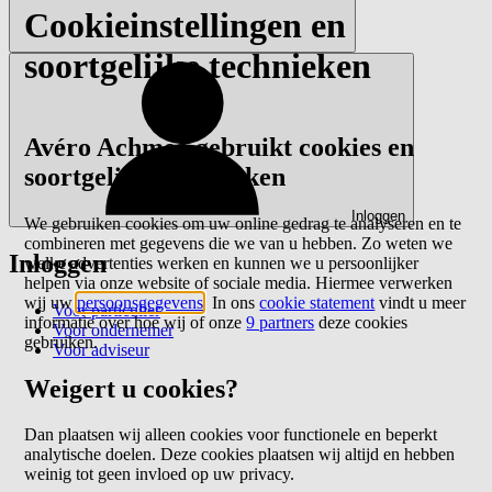
Cookieinstellingen en
soortgelijke technieken
Avéro Achmea gebruikt cookies en
soortgelijke technieken
Inloggen
We gebruiken cookies om uw online gedrag te analyseren en te
combineren met gegevens die we van u hebben. Zo weten we
Inloggen
welke advertenties werken en kunnen we u persoonlijker
helpen via onze website of sociale media. Hiermee verwerken
wij uw
persoonsgegevens
. In ons
cookie statement
vindt u meer
Voor particulier
informatie over hoe wij of onze
9 partners
deze cookies
Voor ondernemer
gebruiken.
Voor adviseur
Weigert u cookies?
Dan plaatsen wij alleen cookies voor functionele en beperkt
analytische doelen. Deze cookies plaatsen wij altijd en hebben
weinig tot geen invloed op uw privacy.