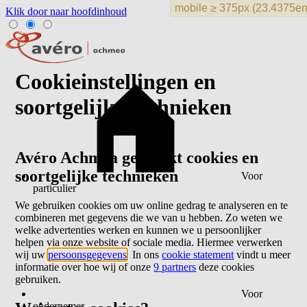
Klik door naar hoofdinhoud
Cookieinstellingen en
soortgelijke technieken
Avéro Achmea gebruikt cookies en
soortgelijke technieken
Voor
particulier
We gebruiken cookies om uw online gedrag te analyseren en te
combineren met gegevens die we van u hebben. Zo weten we
welke advertenties werken en kunnen we u persoonlijker
helpen via onze website of sociale media. Hiermee verwerken
wij uw
persoonsgegevens
. In ons
cookie statement
vindt u meer
informatie over hoe wij of onze
9 partners
deze cookies
gebruiken.
Voor
ondernemer