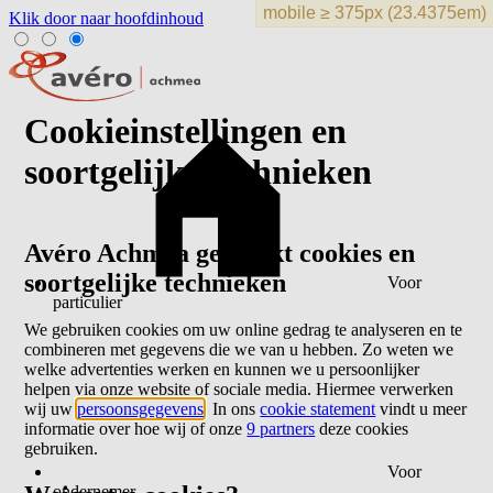
Klik door naar hoofdinhoud
Cookieinstellingen en
soortgelijke technieken
Avéro Achmea gebruikt cookies en
soortgelijke technieken
Voor
particulier
We gebruiken cookies om uw online gedrag te analyseren en te
combineren met gegevens die we van u hebben. Zo weten we
welke advertenties werken en kunnen we u persoonlijker
helpen via onze website of sociale media. Hiermee verwerken
wij uw
persoonsgegevens
. In ons
cookie statement
vindt u meer
informatie over hoe wij of onze
9 partners
deze cookies
gebruiken.
Voor
ondernemer