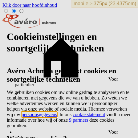
Klik door naar hoofdinhoud
Cookieinstellingen en
soortgelijke technieken
Avéro Achmea gebruikt cookies en
soortgelijke technieken
Voor
particulier
We gebruiken cookies om uw online gedrag te analyseren en te
combineren met gegevens die we van u hebben. Zo weten we
welke advertenties werken en kunnen we u persoonlijker
helpen via onze website of sociale media. Hiermee verwerken
wij uw
persoonsgegevens
. In ons
cookie statement
vindt u meer
informatie over hoe wij of onze
9 partners
deze cookies
gebruiken.
Voor
ondernemer